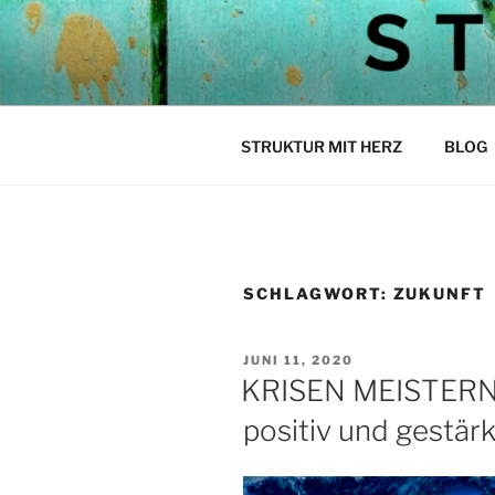
Zum
Inhalt
STEPH ST
springen
Struktur mit Herz
STRUKTUR MIT HERZ
BLOG
SCHLAGWORT:
ZUKUNFT
VERÖFFENTLICHT
JUNI 11, 2020
AM
KRISEN MEISTERN:
positiv und gestär