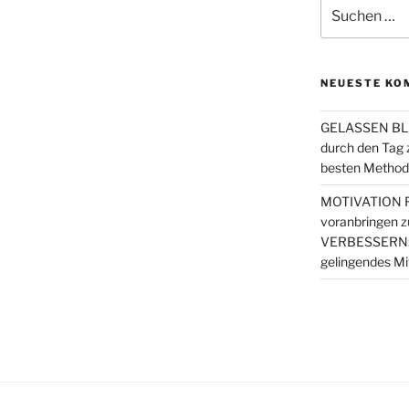
Suchen
nach:
NEUESTE KO
GELASSEN BLE
durch den Tag
besten Metho
MOTIVATION FI
voranbringen
z
VERBESSERN: 4 
gelingendes Mi