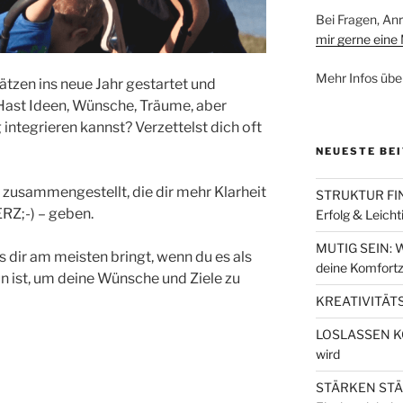
Bei Fragen, A
mir gerne eine 
Mehr Infos übe
ätzen ins neue Jahr gestartet und
Hast Ideen, Wünsche, Träume, aber
g integrieren kannst? Verzettelst dich oft
NEUESTE BE
 zusammengestellt, die dir mehr Klarheit
STRUKTUR FIND
RZ;-) – geben.
Erfolg & Leicht
MUTIG SEIN: W
as dir am meisten bringt, wenn du es als
deine Komfortz
tun ist, um deine Wünsche und Ziele zu
KREATIVITÄTS
LOSLASSEN KÖN
wird
STÄRKEN STÄRK