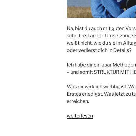
Na, bist du auch mit guten Vors
scheiterst an der Umsetzung? 
weißt nicht, wie du sie im Allta
oder verlierst dich in Details?
Ich habe dir ein paar Methoden
– und somit STRUKTUR MIT HE
Was dir wirklich wichtig ist. W
Erstes erledigst. Was jetzt zu 
erreichen.
„PRIORITÄTEN
weiterlesen
SETZEN
–