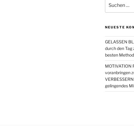
Suchen
nach:
NEUESTE KO
GELASSEN BLE
durch den Tag
besten Metho
MOTIVATION FI
voranbringen
z
VERBESSERN: 4 
gelingendes Mi