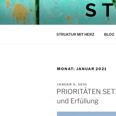
Zum
Inhalt
STEPH ST
springen
Struktur mit Herz
STRUKTUR MIT HERZ
BLOG
MONAT:
JANUAR 2021
VERÖFFENTLICHT
JANUAR 9, 2021
AM
PRIORITÄTEN SETZ
und Erfüllung