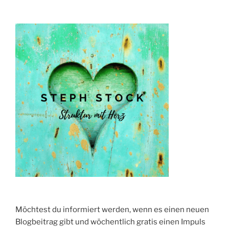
Was
man
wissen
muss“
Möchtest du informiert werden, wenn es einen neuen
Blogbeitrag gibt und wöchentlich gratis einen Impuls