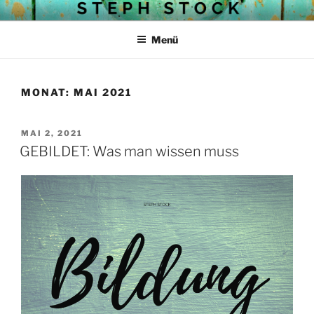
Zum
STEPH STOCKS BLOG
Struktur mit Herz
Inhalt
Menü
springen
MONAT:
MAI 2021
VERÖFFENTLICHT
MAI 2, 2021
AM
GEBILDET: Was man wissen muss