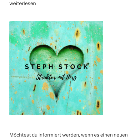
„KREATIV
weiterlesen
SEIN:
Intelligenz
für
Fortgeschrittene;-)“
Möchtest du informiert werden, wenn es einen neuen