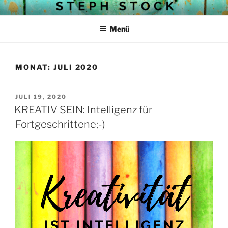
Zum
STEPH STOCKS BLOG
Struktur mit Herz
Inhalt
Menü
springen
MONAT:
JULI 2020
VERÖFFENTLICHT
JULI 19, 2020
AM
KREATIV SEIN: Intelligenz für
Fortgeschrittene;-)