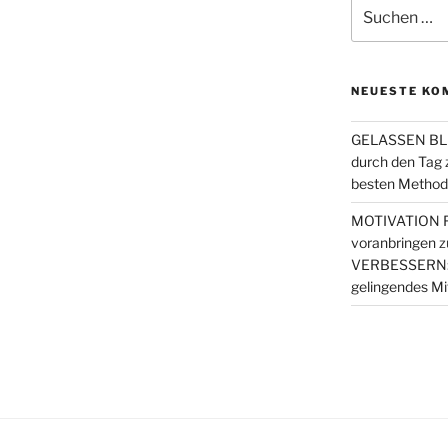
Suchen
nach:
NEUESTE KO
GELASSEN BLE
durch den Tag
besten Metho
MOTIVATION FI
voranbringen
z
VERBESSERN: 4 
gelingendes Mi