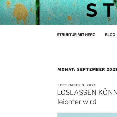
Zum
Inhalt
STEPH ST
springen
Struktur mit Herz
STRUKTUR MIT HERZ
BLOG
MONAT:
SEPTEMBER 202
VERÖFFENTLICHT
SEPTEMBER 3, 2021
AM
LOSLASSEN KÖNNE
leichter wird