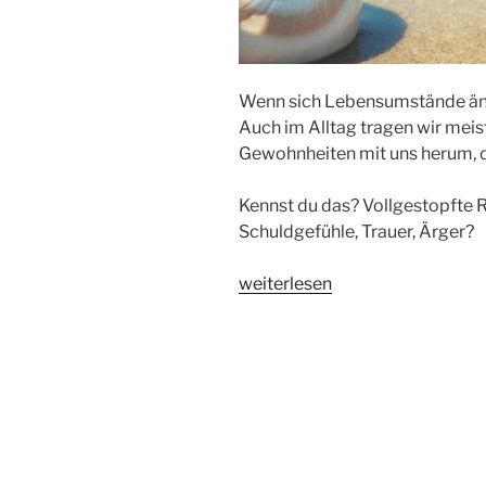
Wenn sich Lebensumstände ände
Auch im Alltag tragen wir meis
Gewohnheiten mit uns herum, d
Kennst du das? Vollgestopfte
Schuldgefühle, Trauer, Ärger?
„LOSLASSEN
weiterlesen
KÖNNEN:
Wie
dein
Leben
leichter
wird“