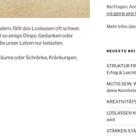
Bei Fragen, A
mir gerne eine 
Mehr Infos übe
rn, fällt das Loslassen oft schwer.
t so einige Dinge, Gedanken oder
ie unser Leben nur belasten.
NEUESTE BE
 Räume oder Schränke, Kränkungen,
STRUKTUR FIND
Erfolg & Leicht
MUTIG SEIN: W
deine Komfortz
KREATIVITÄTS
LOSLASSEN KÖN
wird
STÄRKEN STÄRK