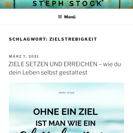
Zum
STEPH STOCKS BLOG
Struktur mit Herz
Inhalt
Menü
springen
SCHLAGWORT:
ZIELSTREBIGKEIT
VERÖFFENTLICHT
MÄRZ 7, 2021
AM
ZIELE SETZEN UND ERREICHEN – wie du
dein Leben selbst gestaltest