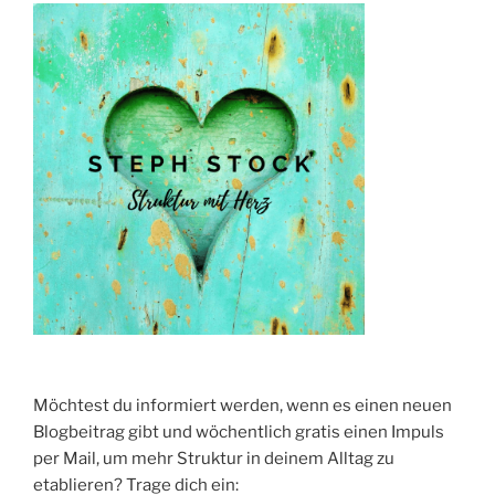
ERREICHEN
–
wie
du
dein
Leben
selbst
gestaltest“
Möchtest du informiert werden, wenn es einen neuen
Blogbeitrag gibt und wöchentlich gratis einen Impuls
per Mail, um mehr Struktur in deinem Alltag zu
etablieren? Trage dich ein: