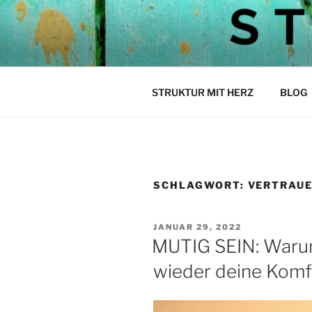
Zum
Inhalt
STEPH ST
springen
Struktur mit Herz
STRUKTUR MIT HERZ
BLOG
SCHLAGWORT:
VERTRAU
VERÖFFENTLICHT
JANUAR 29, 2022
AM
MUTIG SEIN: Warum
wieder deine Komf