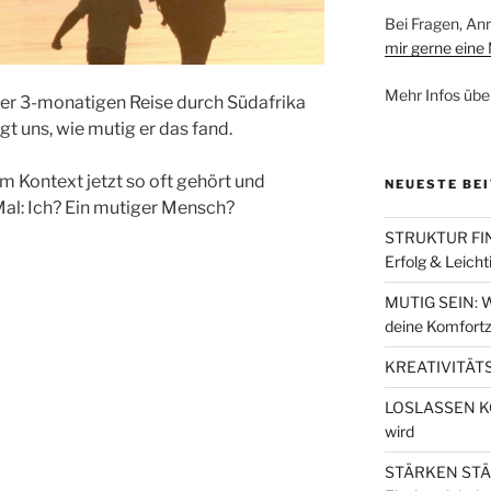
Bei Fragen, A
mir gerne eine 
Mehr Infos übe
r 3-monatigen Reise durch Südafrika
gt uns, wie mutig er das fand.
m Kontext jetzt so oft gehört und
NEUESTE BE
Mal: Ich? Ein mutiger Mensch?
STRUKTUR FIND
Erfolg & Leicht
MUTIG SEIN: W
deine Komfortz
KREATIVITÄTS
LOSLASSEN KÖN
wird
STÄRKEN STÄRK