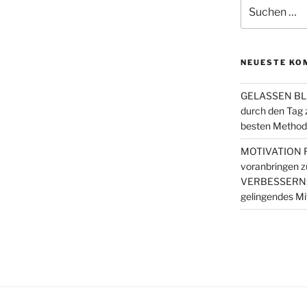
Suchen
nach:
NEUESTE KO
GELASSEN BLE
durch den Tag
besten Metho
MOTIVATION FI
voranbringen
z
VERBESSERN: 4 
gelingendes Mi