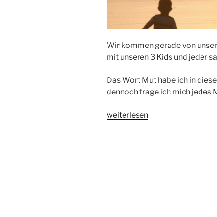
Wir kommen gerade von unsere
mit unseren 3 Kids und jeder sa
Das Wort Mut habe ich in diese
dennoch frage ich mich jedes 
„MUTIG
weiterlesen
SEIN:
Warum
es
gut
tut,
immer
wieder
deine