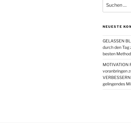
Suchen
nach:
NEUESTE KO
GELASSEN BLE
durch den Tag
besten Metho
MOTIVATION FI
voranbringen
z
VERBESSERN: 4 
gelingendes Mi