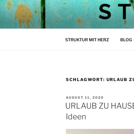
Zum
Inhalt
STEPH ST
springen
Struktur mit Herz
STRUKTUR MIT HERZ
BLOG
SCHLAGWORT:
URLAUB Z
VERÖFFENTLICHT
AUGUST 11, 2020
AM
URLAUB ZU HAUSE?
Ideen