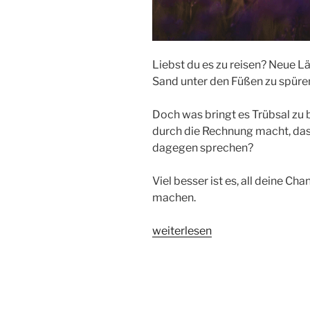
Liebst du es zu reisen? Neue 
Sand unter den Füßen zu spüre
Doch was bringt es Trübsal zu 
durch die Rechnung macht, das
dagegen sprechen?
Viel besser ist es, all deine Ch
machen.
„URLAUB
weiterlesen
ZU
HAUSE?
5
aussichtsreiche