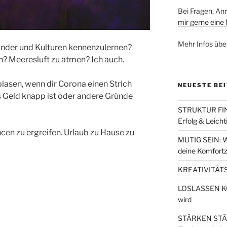
Bei Fragen, A
mir gerne eine 
Mehr Infos übe
Länder und Kulturen kennenzulernen?
n? Meeresluft zu atmen? Ich auch.
blasen, wenn dir Corona einen Strich
NEUESTE BE
 Geld knapp ist oder andere Gründe
STRUKTUR FIND
Erfolg & Leicht
ancen zu ergreifen. Urlaub zu Hause zu
MUTIG SEIN: W
deine Komfortz
KREATIVITÄTS
LOSLASSEN KÖN
wird
STÄRKEN STÄRK