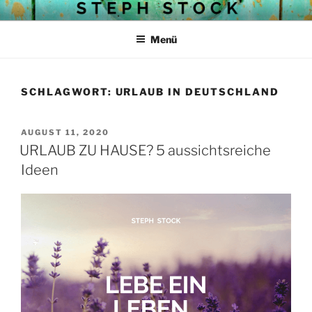
Zum
STEPH STOCKS BLOG
Struktur mit Herz
Inhalt
Menü
springen
SCHLAGWORT:
URLAUB IN DEUTSCHLAND
VERÖFFENTLICHT
AUGUST 11, 2020
AM
URLAUB ZU HAUSE? 5 aussichtsreiche
Ideen