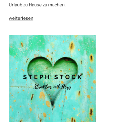
Urlaub zu Hause zu machen.
„URLAUB
weiterlesen
ZU
HAUSE?
5
aussichtsreiche
Ideen“