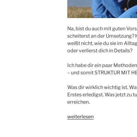
Na, bist du auch mit guten Vors
scheiterst an der Umsetzung? 
weißt nicht, wie du sie im Allta
oder verlierst dich in Details?
Ich habe dir ein paar Methoden
– und somit STRUKTUR MIT HE
Was dir wirklich wichtig ist. W
Erstes erledigst. Was jetzt zu 
erreichen.
„PRIORITÄTEN
weiterlesen
SETZEN
–