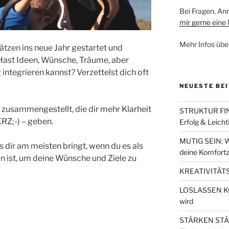
Bei Fragen, A
mir gerne eine 
Mehr Infos übe
ätzen ins neue Jahr gestartet und
Hast Ideen, Wünsche, Träume, aber
g integrieren kannst? Verzettelst dich oft
NEUESTE BE
 zusammengestellt, die dir mehr Klarheit
STRUKTUR FIND
RZ;-) – geben.
Erfolg & Leicht
MUTIG SEIN: W
as dir am meisten bringt, wenn du es als
deine Komfortz
tun ist, um deine Wünsche und Ziele zu
KREATIVITÄTS
LOSLASSEN KÖN
wird
STÄRKEN STÄRK