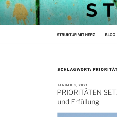
Zum
Inhalt
STEPH ST
springen
Struktur mit Herz
STRUKTUR MIT HERZ
BLOG
SCHLAGWORT:
PRIORITÄ
VERÖFFENTLICHT
JANUAR 9, 2021
AM
PRIORITÄTEN SETZ
und Erfüllung