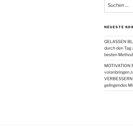
Suchen
nach:
NEUESTE KO
GELASSEN BLE
durch den Tag
besten Metho
MOTIVATION FI
voranbringen
z
VERBESSERN: 4 
gelingendes Mi