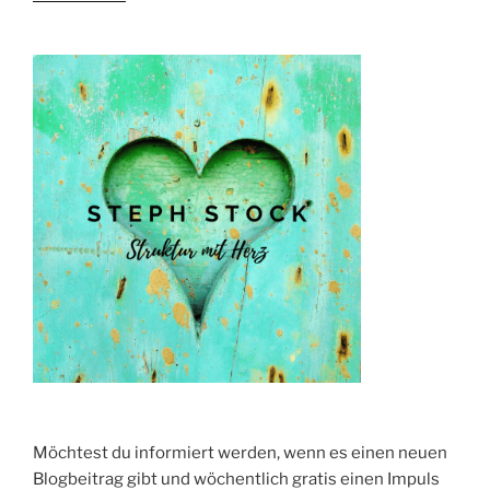
–
die
3
besten
Methoden“
Möchtest du informiert werden, wenn es einen neuen
Blogbeitrag gibt und wöchentlich gratis einen Impuls