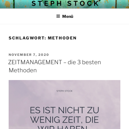
Zum
STEPH STOCKS BLOG
Struktur mit Herz
Inhalt
Menü
springen
SCHLAGWORT:
METHODEN
VERÖFFENTLICHT
NOVEMBER 7, 2020
AM
ZEITMANAGEMENT – die 3 besten
Methoden