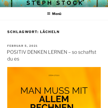
Zum
STEPH STOCKS BLOG
Struktur mit Herz
Inhalt
Menü
springen
SCHLAGWORT:
LÄCHELN
VERÖFFENTLICHT
FEBRUAR 5, 2021
AM
POSITIV DENKEN LERNEN – so schaffst
du es