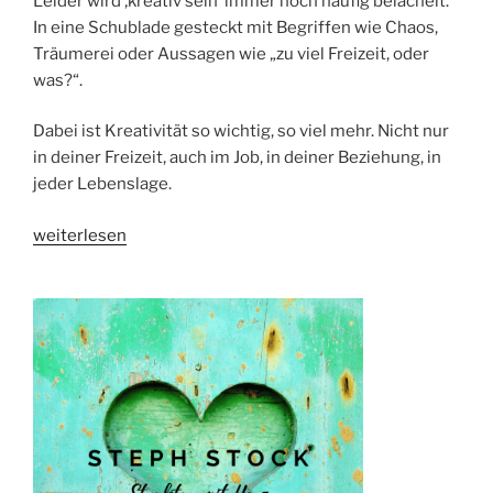
Leider wird ‚kreativ sein‘ immer noch häufig belächelt.
In eine Schublade gesteckt mit Begriffen wie Chaos,
Träumerei oder Aussagen wie „zu viel Freizeit, oder
was?“.
Dabei ist Kreativität so wichtig, so viel mehr. Nicht nur
in deiner Freizeit, auch im Job, in deiner Beziehung, in
jeder Lebenslage.
„KREATIV
weiterlesen
SEIN:
Intelligenz
für
Fortgeschrittene;-)“