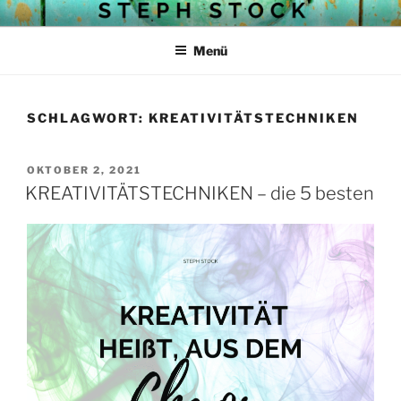
Zum
STEPH STOCKS BLOG
Struktur mit Herz
Inhalt
Menü
springen
SCHLAGWORT:
KREATIVITÄTSTECHNIKEN
VERÖFFENTLICHT
OKTOBER 2, 2021
AM
KREATIVITÄTSTECHNIKEN – die 5 besten