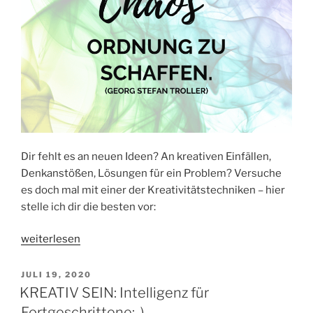
Dir fehlt es an neuen Ideen? An kreativen Einfällen,
Denkanstößen, Lösungen für ein Problem? Versuche
es doch mal mit einer der Kreativitätstechniken – hier
stelle ich dir die besten vor:
„KREATIVITÄTSTECHNIKEN
weiterlesen
–
die
VERÖFFENTLICHT
JULI 19, 2020
AM
5
KREATIV SEIN: Intelligenz für
besten“
Fortgeschrittene;-)