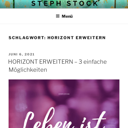
Zum
STEPH STOCKS BLOG
Struktur mit Herz
Inhalt
Menü
springen
SCHLAGWORT:
HORIZONT ERWEITERN
VERÖFFENTLICHT
JUNI 6, 2021
AM
HORIZONT ERWEITERN – 3 einfache
Möglichkeiten