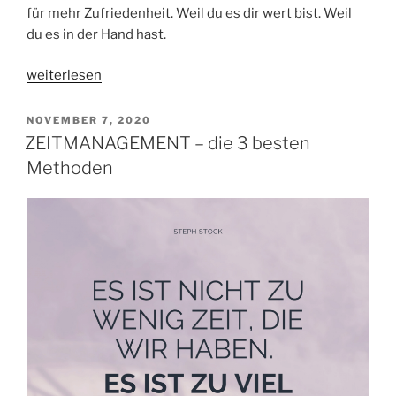
für mehr Zufriedenheit. Weil du es dir wert bist. Weil
du es in der Hand hast.
„ZUFRIEDEN
weiterlesen
SEIN:
10x
VERÖFFENTLICHT
NOVEMBER 7, 2020
AM
mehr,
ZEITMANAGEMENT – die 3 besten
wenn
Methoden
du
Folgendes
beherzigst“