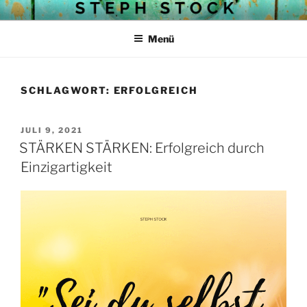
Zum
STEPH STOCKS BLOG
Struktur mit Herz
Inhalt
Menü
springen
SCHLAGWORT:
ERFOLGREICH
VERÖFFENTLICHT
JULI 9, 2021
AM
STÄRKEN STÄRKEN: Erfolgreich durch
Einzigartigkeit