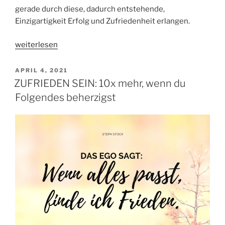
gerade durch diese, dadurch entstehende,
Einzigartigkeit Erfolg und Zufriedenheit erlangen.
„STÄRKEN
weiterlesen
STÄRKEN:
Erfolgreich
VERÖFFENTLICHT
APRIL 4, 2021
AM
durch
ZUFRIEDEN SEIN: 10x mehr, wenn du
Einzigartigkeit“
Folgendes beherzigst