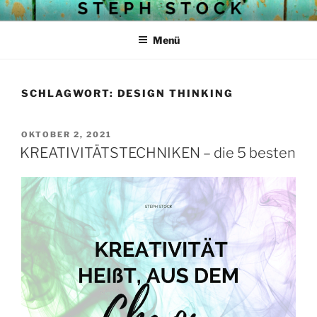
Zum
STEPH STOCKS BLOG
Struktur mit Herz
Inhalt
Menü
springen
SCHLAGWORT:
DESIGN THINKING
VERÖFFENTLICHT
OKTOBER 2, 2021
AM
KREATIVITÄTSTECHNIKEN – die 5 besten